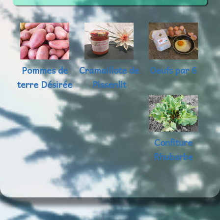
Pommes de
Cramaillote de
Oeufs par 6
terre Désirée
Pissenlit
Confiture
Rhubarbe