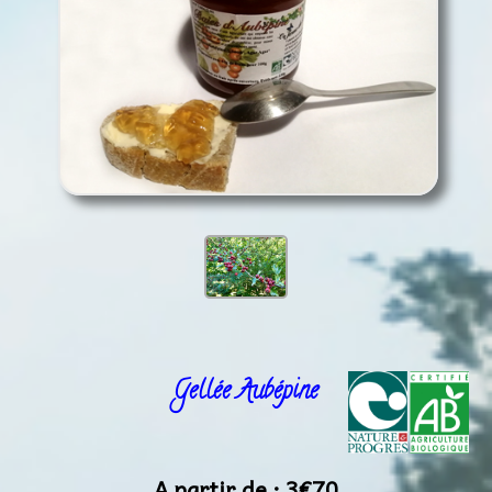
Gellée Aubépine
A partir de :
3€70