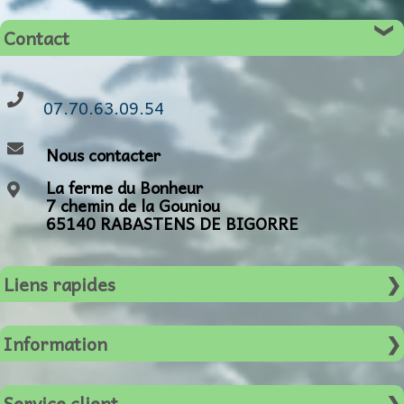
Contact
07.70.63.09.54
Nous contacter
La ferme du Bonheur
7 chemin de la Gouniou
65140 RABASTENS DE BIGORRE
Liens rapides
Accueil
Information
En vedette
Carte du site
Spéciaux
Service client