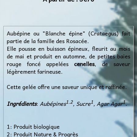
Aubépine ou "Blanche épine" (Crataegus) fait
partie de la famille des Rosacée.
Elle pousse en buisson épineux, fleurit au mois
de mai et produit en automne, de petites baies
rouge foncé appelées
cenelles
, de saveur
légèrement farineuse.
Cette gelée offre une saveur unique et raffinée.
1.2
1
1
Ingrédients
:
Aubépines
, Sucre
, Agar Agar
.
1: Produit biologique
2: Produit Nature & Progrès